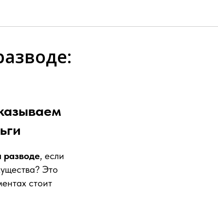
разводе:
оказываем
ьги
и разводе
, если
мущества? Это
ментах стоит