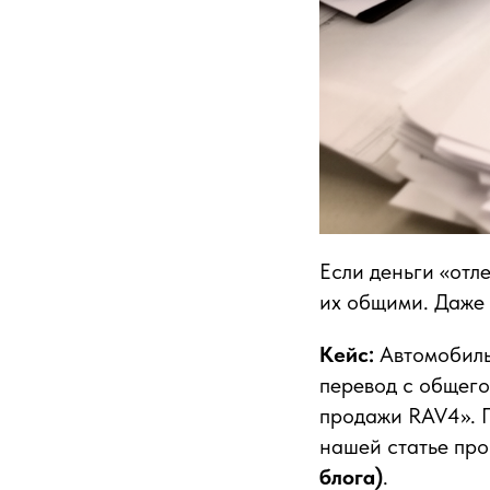
Если деньги «отл
их общими. Даже 
Кейс:
Автомобиль
перевод с общего
продажи RAV4». П
нашей статье пр
блога)
.