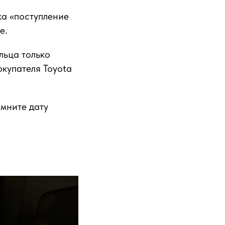
ка «поступление
е.
льца только
окупателя Toyota
мните дату