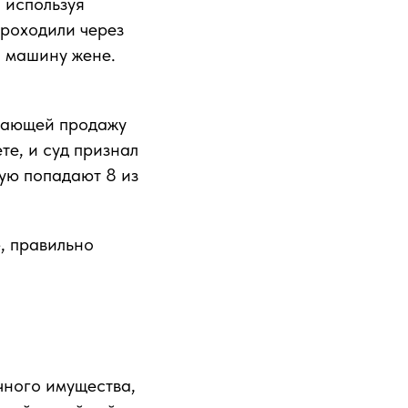
 используя
проходили через
л машину жене.
ывающей продажу
те, и суд признал
ую попадают 8 из
е
, правильно
чного имущества,