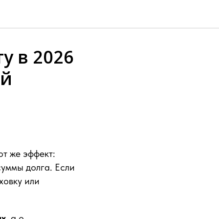
у в 2026
ый
т же эффект:
суммы долга. Если
ховку или
ах
, а о