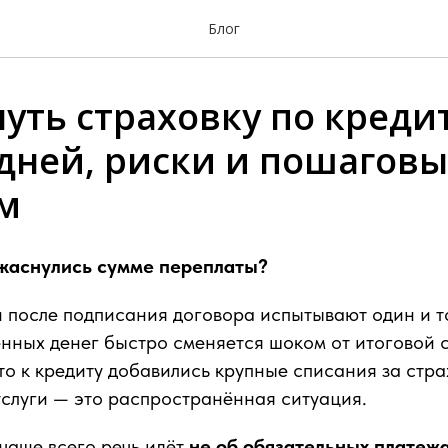
Блог
уть страховку по кредит
0 дней, риски и пошагов
м
ужаснулись сумме переплаты?
после подписания договора испытывают один и то
енных денег быстро сменяется шоком от итоговой 
то к кредиту добавились крупные списания за стра
слуги — это распространённая ситуация.
чаще всего речь идёт
не об обязательных платеж