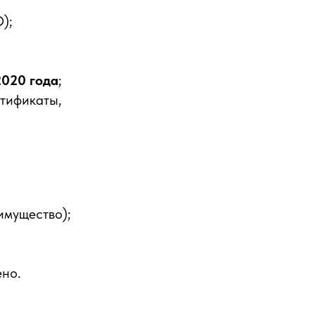
);
2020 года
;
тификаты,
имущество);
ено.