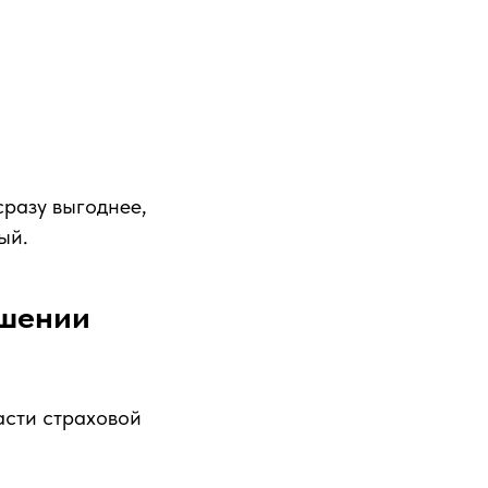
сразу выгоднее,
ый.
ашении
асти страховой