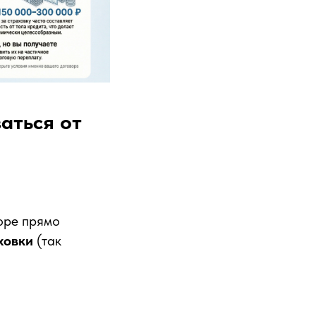
аться от
оре прямо
ховки
(так