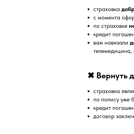
страховка
доб
с момента офо
по страховке
н
кредит погаше
вам навязали
д
телемедицина, 
✖ Вернуть д
страховка явл
по полису уже 
кредит погашен
договор заключ