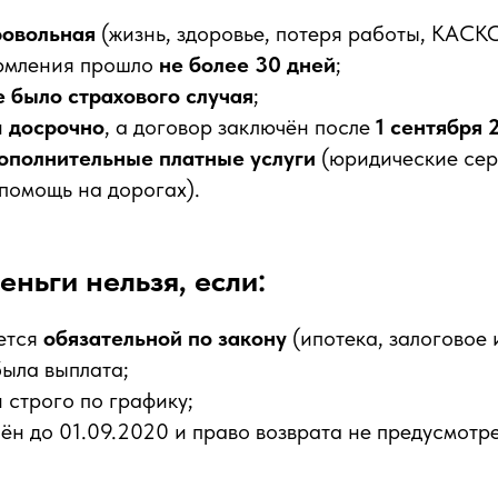
ровольная
(жизнь, здоровье, потеря работы, КАСКО
рмления прошло
не более 30 дней
;
е было страхового случая
;
н
досрочно
, а договор заключён после
1 сентября 
ополнительные платные услуги
(юридические сер
помощь на дорогах).
еньги нельзя, если:
яется
обязательной по закону
(ипотека, залоговое 
была выплата;
 строго по графику;
ён до 01.09.2020 и право возврата не предусмотр