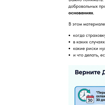
добровольных про
основаниях
.
В этом материале
когда страховк
в каких случая
какие риски ну
и что делать, е