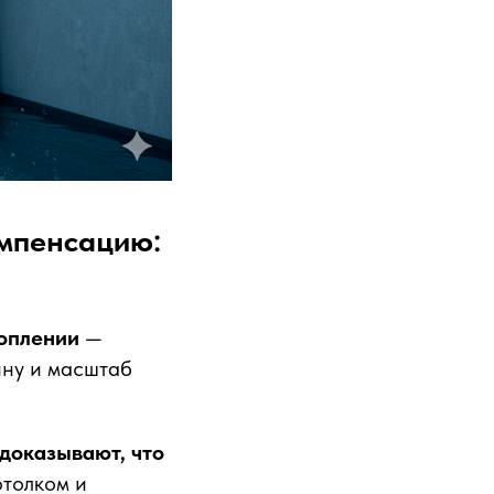
омпенсацию:
топлении
—
ину и масштаб
 доказывают, что
отолком и