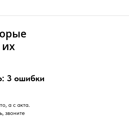
торые
 их
ю: 3 ошибки
о, а с акта.
, звоните