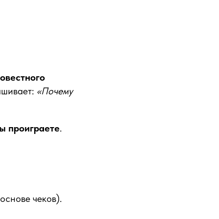
овестного
ашивает:
«Почему
вы проиграете
.
основе чеков).