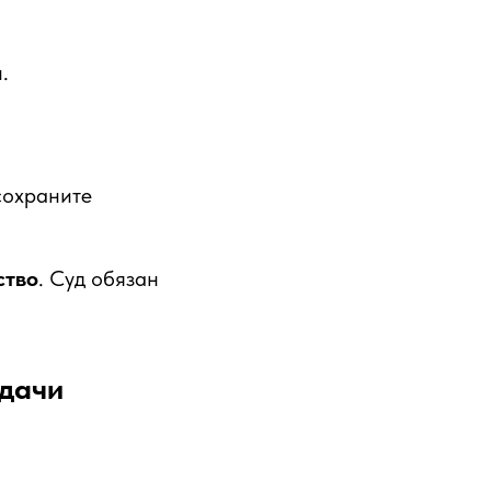
.
сохраните
ство
. Суд обязан
одачи