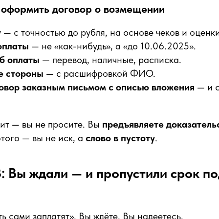
 оформить договор о возмещении
у
— с точностью до рубля, на основе чеков и оценки
оплаты
— не «как-нибудь», а «до 10.06.2025».
б оплаты
— перевод, наличные, расписка.
е стороны
— с расшифровкой ФИО.
овор заказным письмом с описью вложения
— и 
тит — вы не просите. Вы
предъявляете доказатель
этого — вы не иск, а
слово в пустоту
.
 Вы ждали — и пропустили срок п
ь сами заплатят». Вы ждёте. Вы надеетесь.