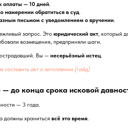
к оплаты — 10 дней
.
о намерении обратиться в суд
.
азным письмом с уведомлением о вручении
.
вежливый запрос. Это
юридический акт
, который д
ребовали возмещения, предприняли шаги.
 пострадавший. Вы —
несерьёзный истец
.
к составить акт о затоплении (гайд)
 — до конца срока исковой давнос
ности — 3 года.
ва должны храниться
всё это время
.