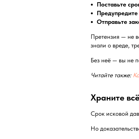
Поставьте сро
Предупредите 
Отправьте зак
Претензия — не 
знали о вреде, т
Без неё — вы не
Читайте также:
Ка
Храните всё
Срок исковой дав
Но доказательст