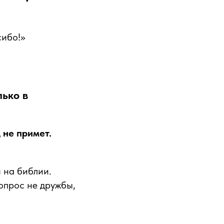
сибо!»
лько в
 не примет.
я на библии.
опрос не дружбы,