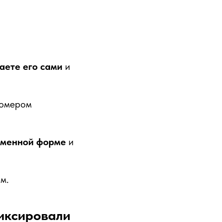
аете его сами
и
номером
ьменной форме
и
м.
иксировали