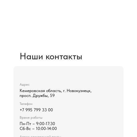
Не нашли подходящую
Вам услугу?Просто
напишите нам:
pleiadnk@gmail.com
Наши контакты
Адрес
Кемеровская область, г. Новокузнецк,
просп. Дружбы, 59
Телефон
+7 995 799 33 00
Время работы
Пн-Пт – 9:00-17:30
Сб-Вс – 10:00-14:00
Адрес электронной почты