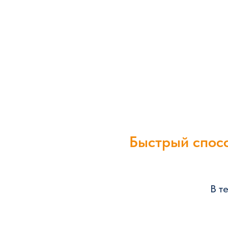
Быстрый спосо
В т