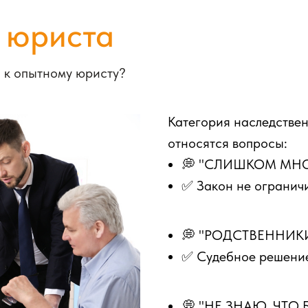
 юриста
 к опытному юристу?
Категория наследстве
относятся вопросы:
💭 "СЛИШКОМ МН
✅ Закон не огранич
💭 "РОДСТВЕННИК
✅ Судебное решение
💭 "НЕ ЗНАЮ, ЧТО