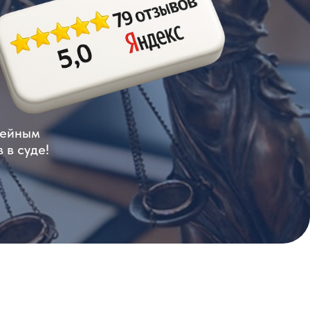
мейным
 в суде!