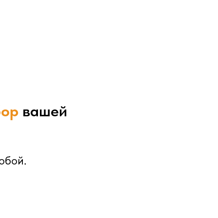
бор
вашей
обой.