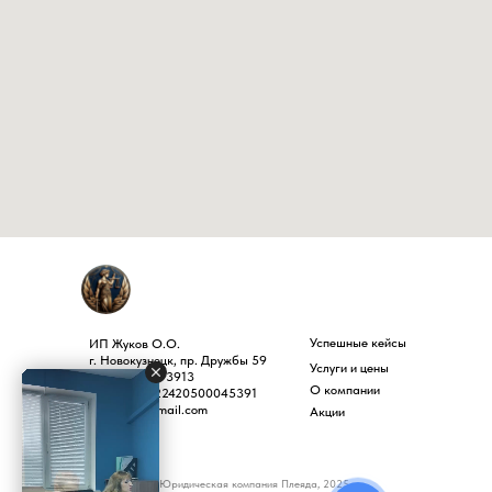
Успешные кейсы
ИП Жуков О.О.
г. Новокузнецк, пр. Дружбы 59
Услуги и цены
ИНН 4220073913
О компании
ОГРНИП 322420500045391
pleiadnk@gmail.com
Акции
© Юридическая компания Плеяда, 2025