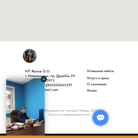
Успешные кейсы
ИП Жуков О.О.
г. Новокузнецк, пр. Дружбы 59
Услуги и цены
ИНН 4220073913
О компании
ОГРНИП 322420500045391
pleiadnk@gmail.com
Акции
© Юридическая компания Плеяда, 2025
Политика конфиденциальности