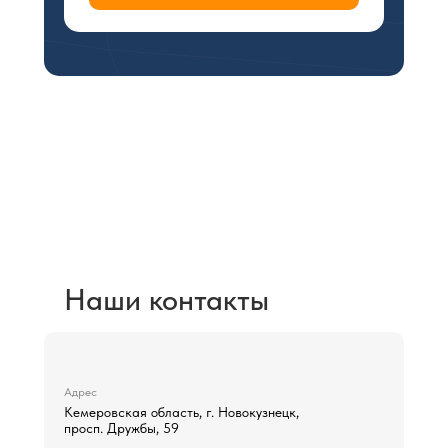
Не нашли подходящую
Вам услугу?Просто
напишите нам:
pleiadnk@gmail.com
Наши контакты
Адрес
Кемеровская область, г. Новокузнецк,
просп. Дружбы, 59