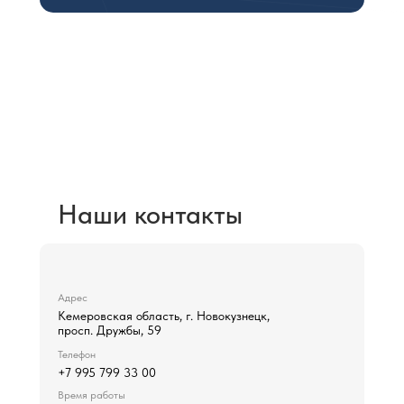
Не нашли подходящую
Вам услугу?Просто
напишите нам:
pleiadnk@gmail.com
Наши контакты
Адрес
Кемеровская область, г. Новокузнецк,
просп. Дружбы, 59
Телефон
+7 995 799 33 00
Время работы